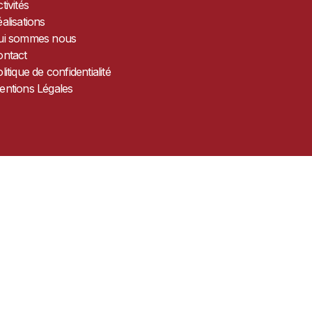
tivités
alisations
ui sommes nous
ontact
litique de confidentialité
entions Légales