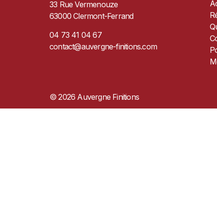
Ac
33 Rue Vermenouze
Ré
63000 Clermont-Ferrand
Q
04 73 41 04 67
C
contact@auvergne-finitions.com
Po
M
© 2026 Auvergne Finitions